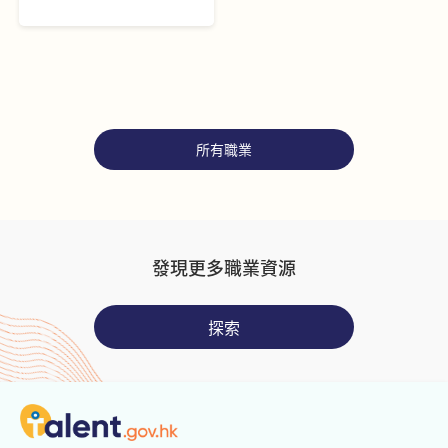
評估現有的可持續發展
績效並提出策略性的改
善建議。他們與外部供
應商、合作夥伴及內部
團隊包括產品開發、採
購和生產、產品測試、
品質監控等建立強大關
所有職業
係網絡。他們建立可持
續發展的語言平台，傳
達有關訊息至各持份
者，以提升他們的認
知。
發現更多職業資源
探索