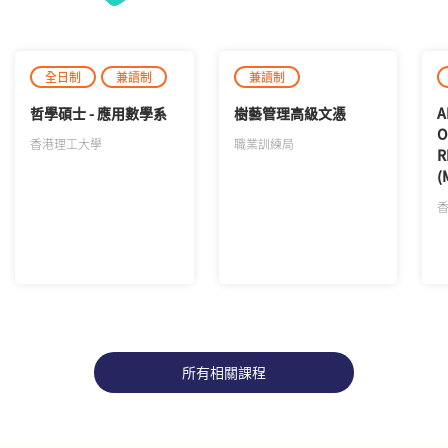
全日制
兼讀制
兼讀制
哲學碩士 - 應用數學系
樹藝管理高級文憑
A
O
香港理工大學
職業訓練局
R
(
M
I
R
A
所有相關課程