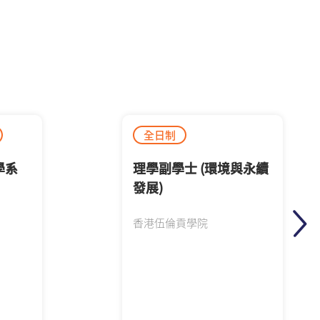
全日制
學系
理學副學士 (環境與永續
發展)
香港伍倫貢學院