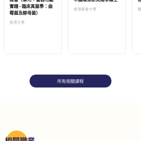
實踐 - 臨床真菌學：曲
香港都會大學
霉菌及酵母菌）
香港大學
所有相關課程
相關職業