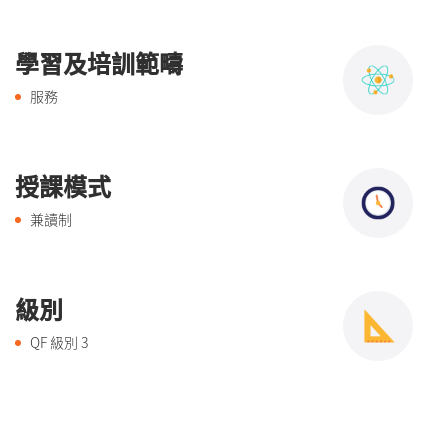
學習及培訓範疇
服務
授課模式
兼讀制
級別
QF 級別
3