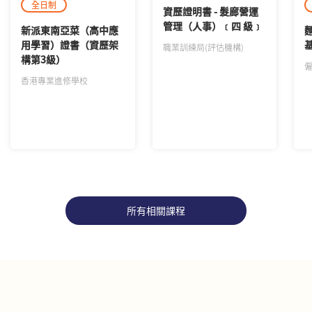
全日制
資歷證明書 - 髮廊營運
管理（人事）﹝四 級﹞
新派東南亞菜（高中應
用學習）證書（資歷架
職業訓練局(評估機構)
構第3級）
香港專業進修學校
所有相關課程