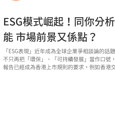
ESG模式崛起！同你分
能 市場前景又係點？
「ESG表現」近年成為全球企業爭相談論的話
不只再把「環保」、「可持續發展」當作口號，
報告已經成為香港上市規則的要求，例如香港交易
《環境、社會及管治報告指引》及相關《上市
升香港上市公司在有關方面的管治及執行情況
釋其ESG項目的重要性，並達到量化及一致性
減廢及能源耗用等的目標及措施，並以數據量