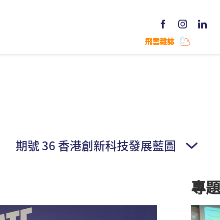
飛雲雜誌
期號 36 香港創新科技發展藍圖
專