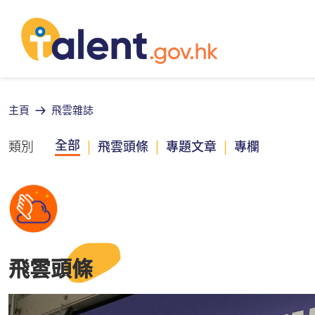
主頁
飛雲雜誌
全部
類別
|
飛雲頭條
|
專題文章
|
專欄
飛雲頭條