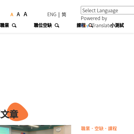
A
A
ENG
|
简
A
Powered by
Translate
職業
職位空缺
課程
小測試
題文章
職業．空缺．課程