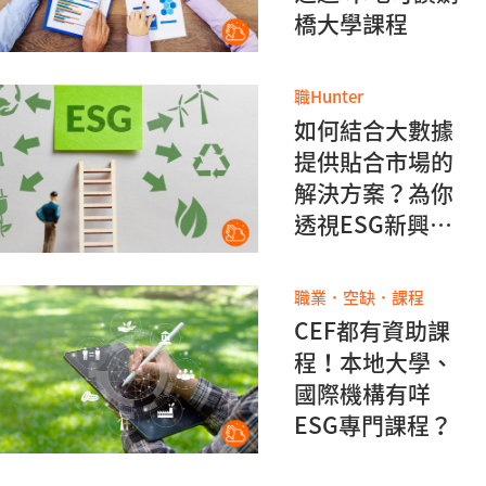
橋大學課程
職Hunter
如何結合大數據
提供貼合市場的
解決方案？為你
透視ESG新興職
位
職業．空缺．課程
CEF都有資助課
程！本地大學、
國際機構有咩
ESG專門課程？