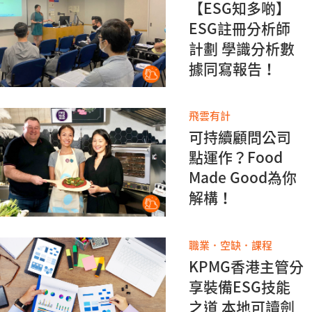
【ESG知多啲】
ESG註冊分析師
計劃 學識分析數
據同寫報告！
飛雲有計
可持續顧問公司
點運作？Food
Made Good為你
解構！
職業．空缺．課程
KPMG香港主管分
享裝備ESG技能
之道 本地可讀劍